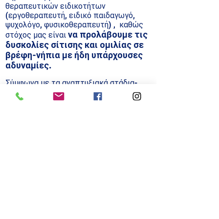
θεραπευτικών ειδικοτήτων
(εργοθεραπευτή, ειδικό παιδαγωγό,
ψυχολόγο, φυσικοθεραπευτή) , καθώς
να προλάβουμε τις
στόχος μας είναι
δυσκολίες σίτισης και ομιλίας σε
βρέφη-νήπια με ήδη υπάρχουσες
αδυναμίες.
Σύμφωνα με τα αναπτυξιακά στάδια-
ορόσημα ένα παιδί στα 3 έτη
επικοινωνεί με φράσεις 4 περίπου
λέξεων και αντιλαμβάνεται σχεδόν όλες
τις προτάσεις που ακούει.
Δείτε
αναλυτικότερα τα αναπτυξιακά στάδια
εδώ
πίσω