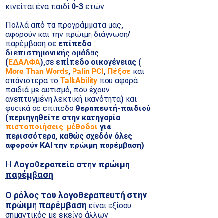
κινείται ένα παιδί 0-3 ετών
Πολλά από τα προγράμματα μας,
αφορούν και την πρώιμη διάγνωση/
παρέμβαση σε
επίπεδο
διεπιστημονικής ομάδας
(
ΕΔΑΛΦΑ
),
σε
επίπεδο οικογένειας
(
More Than Words
,
Palin PCI
,
Πέξσε
και
σπάνιότερα το
TalkAbility
που αφορά
παιδιά με αυτισμό, που έχουν
ανεπτυγμένη λεκτική ικανότητα) και
φυσικά σε επίπεδο
θεραπευτή-παιδιού
(περιηγηθείτε στην κατηγορία
πιστοποιήσεις-μέθοδοι
για
περισσότερα, καθώς σχεδόν όλες
αφορούν ΚΑΙ την πρώιμη παρέμβαση
)
Η Λογοθεραπεία στην πρώιμη
παρέμβαση
Ο ρόλος του λογοθεραπευτή
στην
πρώιμη παρέμβαση
είναι εξίσου
σημαντικός με εκείνο άλλων