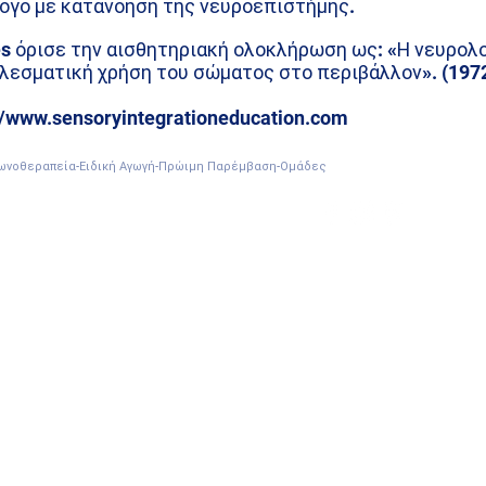
όγο με κατανόηση της νευροεπιστήμης.
s όρισε την αισθητηριακή ολοκλήρωση ως: «Η νευρολο
λεσματική χρήση του σώματος στο περιβάλλον». (197
//www.sensoryintegrationeducation.com
-Φωνοθεραπεία-Ειδική Αγωγή-Πρώιμη Παρέμβαση-Ομάδες